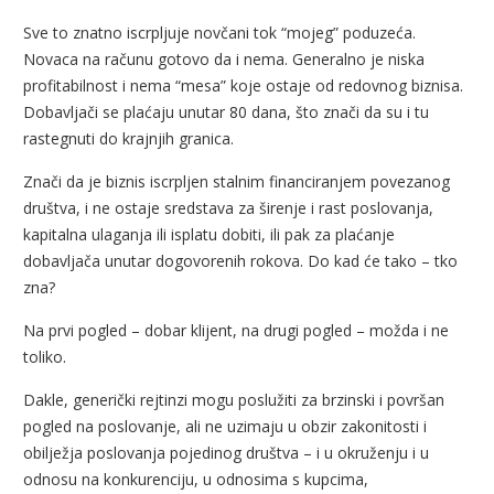
Sve to znatno iscrpljuje novčani tok “mojeg” poduzeća.
Novaca na računu gotovo da i nema. Generalno je niska
profitabilnost i nema “mesa” koje ostaje od redovnog biznisa.
Dobavljači se plaćaju unutar 80 dana, što znači da su i tu
rastegnuti do krajnjih granica.
Znači da je biznis iscrpljen stalnim financiranjem povezanog
društva, i ne ostaje sredstava za širenje i rast poslovanja,
kapitalna ulaganja ili isplatu dobiti, ili pak za plaćanje
dobavljača unutar dogovorenih rokova. Do kad će tako – tko
zna?
Na prvi pogled – dobar klijent, na drugi pogled – možda i ne
toliko.
Dakle, generički rejtinzi mogu poslužiti za brzinski i površan
pogled na poslovanje, ali ne uzimaju u obzir zakonitosti i
obilježja poslovanja pojedinog društva – i u okruženju i u
odnosu na konkurenciju, u odnosima s kupcima,