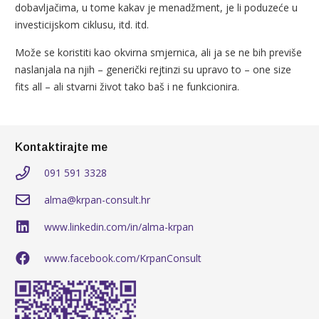
dobavljačima, u tome kakav je menadžment, je li poduzeće u
investicijskom ciklusu, itd. itd.
Može se koristiti kao okvirna smjernica, ali ja se ne bih previše
naslanjala na njih – generički rejtinzi su upravo to – one size
fits all – ali stvarni život tako baš i ne funkcionira.
Kontaktirajte me
091 591 3328
alma@krpan-consult.hr
www.linkedin.com/in/alma-krpan
www.facebook.com/KrpanConsult