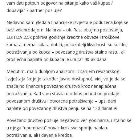
vam dati potpun odgovor na pitanje kako vaš kupac /
dobavljač / partner posluje?
Nedavno sam gledala financijske izvještaje poduzeća koje se
bavi veleprodajom. Na prvu – ok. Rast obujma poslovanja,
EBITDA 2,5x pokriva godišnje kreditne obveze i troškove
kamata, nema isplata dobiti, pokazatelji likvidnosti su solidni,
potraživanja od kupca – povezanog društva stalno rastu, ali
prosječna naplata od kupaca je unutar 40-ak dana.
Međutim, malo dubljom analizom i čitanjem revizorskog
izvještaja (koje je također javno dostupno), vidljivo je da se
značajno financira povezano društvo kroz nenaplaćena
potraživanja. Kad sam stavila u odnos prihod od prodaje
povezanom društvu i otvorena potraživanja – ups! dani
naplate od povezanog društva penju se na 130 dana! 🚨
Povezano društvo posluje negativno već godinama, i stalno se
u njega “upumpava” novac kroz sve sporiju naplatu
potraživanja, ali i davanje kredita.