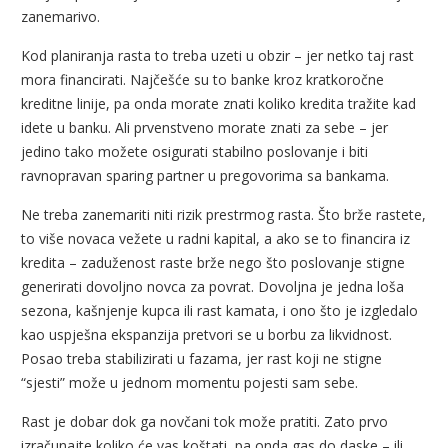
zanemarivo.
Kod planiranja rasta to treba uzeti u obzir – jer netko taj rast
mora financirati. Najčešće su to banke kroz kratkoročne
kreditne linije, pa onda morate znati koliko kredita tražite kad
idete u banku. Ali prvenstveno morate znati za sebe – jer
jedino tako možete osigurati stabilno poslovanje i biti
ravnopravan sparing partner u pregovorima sa bankama.
Ne treba zanemariti niti rizik prestrmog rasta. Što brže rastete,
to više novaca vežete u radni kapital, a ako se to financira iz
kredita – zaduženost raste brže nego što poslovanje stigne
generirati dovoljno novca za povrat. Dovoljna je jedna loša
sezona, kašnjenje kupca ili rast kamata, i ono što je izgledalo
kao uspješna ekspanzija pretvori se u borbu za likvidnost.
Posao treba stabilizirati u fazama, jer rast koji ne stigne
“sjesti” može u jednom momentu pojesti sam sebe.
Rast je dobar dok ga novčani tok može pratiti. Zato prvo
izračunajte koliko će vas koštati, pa onda gas do daske – ili