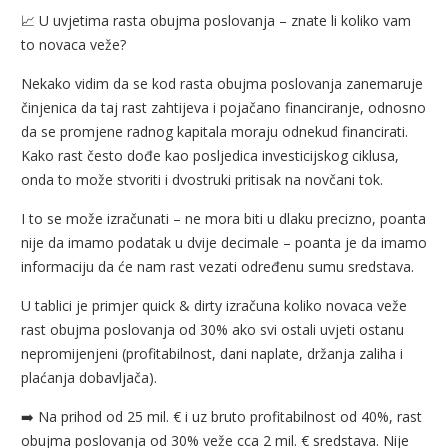
📈 U uvjetima rasta obujma poslovanja – znate li koliko vam
to novaca veže?
Nekako vidim da se kod rasta obujma poslovanja zanemaruje
činjenica da taj rast zahtijeva i pojačano financiranje, odnosno
da se promjene radnog kapitala moraju odnekud financirati.
Kako rast često dođe kao posljedica investicijskog ciklusa,
onda to može stvoriti i dvostruki pritisak na novčani tok.
I to se može izračunati – ne mora biti u dlaku precizno, poanta
nije da imamo podatak u dvije decimale – poanta je da imamo
informaciju da će nam rast vezati određenu sumu sredstava.
U tablici je primjer quick & dirty izračuna koliko novaca veže
rast obujma poslovanja od 30% ako svi ostali uvjeti ostanu
nepromijenjeni (profitabilnost, dani naplate, držanja zaliha i
plaćanja dobavljača).
➡️ Na prihod od 25 mil. € i uz bruto profitabilnost od 40%, rast
obujma poslovanja od 30% veže cca 2 mil. € sredstava. Nije