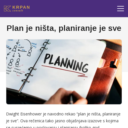
Plan je ništa, planiranje je sve
Dwight Eisenhower je navodno rekao “plan je ništa, planiranje
je sve”. Ova rečenica tako jasno objašnjava izazove s kojima
se susrećemo u poslovanju i planiranju (koliko god