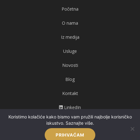
Početna
O nama
Iz medija
Usluge
Novosti
Blog
Kontakt
LinkedIn
Koristimo kolačiće kako bismo vam pružili najbolje korisničko
Pravila privatnosti
iskustvo.
Saznajte više.
PRIHVAĆAM
web izrada:
Burza ideja