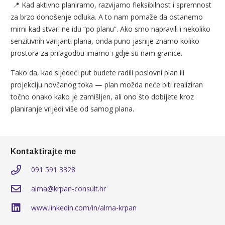
📍 Kad aktivno planiramo, razvijamo fleksibilnost i spremnost
za brzo donošenje odluka. A to nam pomaže da ostanemo
mirni kad stvari ne idu “po planu”. Ako smo napravili i nekoliko
senzitivnih varijanti plana, onda puno jasnije znamo koliko
prostora za prilagodbu imamo i gdje su nam granice.
Tako da, kad sljedeći put budete radili poslovni plan ili
projekciju novčanog toka — plan možda neće biti realiziran
točno onako kako je zamišljen, ali ono što dobijete kroz
planiranje vrijedi više od samog plana.
Kontaktirajte me
091 591 3328
alma@krpan-consult.hr
www.linkedin.com/in/alma-krpan