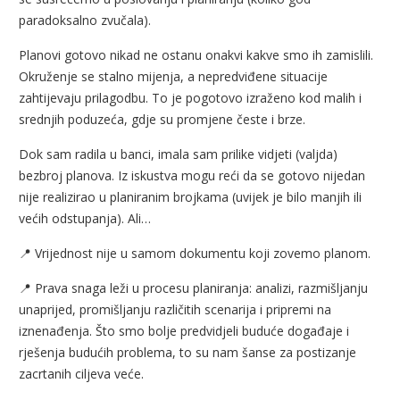
paradoksalno zvučala).
Planovi gotovo nikad ne ostanu onakvi kakve smo ih zamislili.
Okruženje se stalno mijenja, a nepredviđene situacije
zahtijevaju prilagodbu. To je pogotovo izraženo kod malih i
srednjih poduzeća, gdje su promjene česte i brze.
Dok sam radila u banci, imala sam prilike vidjeti (valjda)
bezbroj planova. Iz iskustva mogu reći da se gotovo nijedan
nije realizirao u planiranim brojkama (uvijek je bilo manjih ili
većih odstupanja). Ali…
📍 Vrijednost nije u samom dokumentu koji zovemo planom.
📍 Prava snaga leži u procesu planiranja: analizi, razmišljanju
unaprijed, promišljanju različitih scenarija i pripremi na
iznenađenja. Što smo bolje predvidjeli buduće događaje i
rješenja budućih problema, to su nam šanse za postizanje
zacrtanih ciljeva veće.