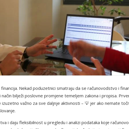
financija. Nekad poduzetnici smatraju da se računovodstvo i financi
 način bilježi poslovne promjene temeljem zakona i propisa.
Prven
je izuzetno važno za sve daljnje aktivnosti – 💡 jer ako nemate to
slovanje.
va i daju fleksibilnost u pregledu i analizi podataka koje računo