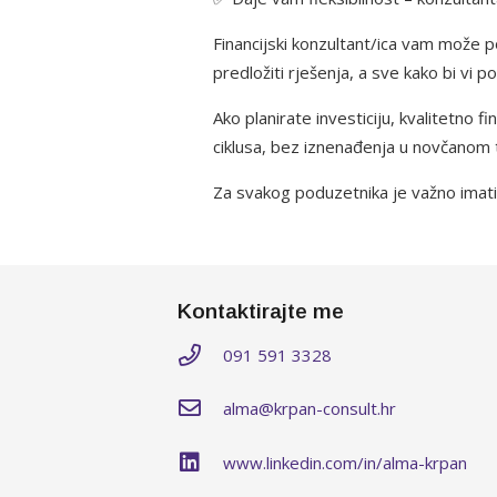
Financijski konzultant/ica vam može po
predložiti rješenja, a sve kako bi vi po
Ako planirate investiciju, kvalitetno 
ciklusa, bez iznenađenja u novčanom 
Za svakog poduzetnika je važno imati u
Kontaktirajte me
091 591 3328
alma@krpan-consult.hr
www.linkedin.com/in/alma-krpan