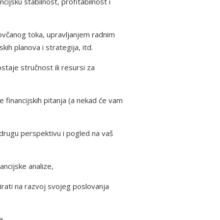
cijsku stabilnost, profitabilnost i
novčanog toka, upravljanjem radnim
ih planova i strategija, itd.
aje stručnost ili resursi za
e financijskih pitanja (a nekad će vam
 drugu perspektivu i pogled na vaš
ancijske analize,
rati na razvoj svojeg poslovanja
a.