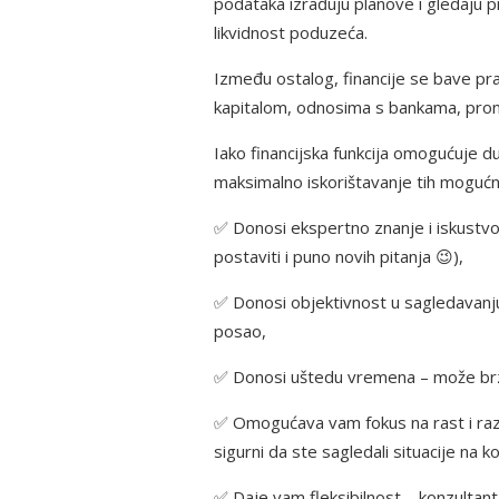
podataka izrađuju planove i gledaju pr
likvidnost poduzeća.
Između ostalog, financije se bave pr
kapitalom, odnosima s bankama, pronala
Iako financijska funkcija omogućuje d
maksimalno iskorištavanje tih mogućno
✅ Donosi ekspertno znanje i iskustvo i
postaviti i puno novih pitanja 😉),
✅ Donosi objektivnost u sagledavanju 
posao,
✅ Donosi uštedu vremena – može brzo id
✅ Omogućava vam fokus na rast i raz
sigurni da ste sagledali situacije na koj
✅ Daje vam fleksibilnost – konzultanta