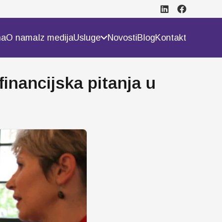
na
O nama
Iz medija
Usluge
Novosti
Blog
Kontakt
financijska pitanja u