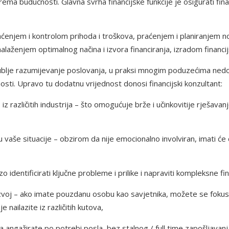
ema budućnosti. Glavna svrha financijske funkcije je osigurati finan
aćenjem i kontrolom prihoda i troškova, praćenjem i planiranjem 
ženjem optimalnog načina i izvora financiranja, izradom financijsk
ublje razumijevanje poslovanja, u praksi mnogim poduzećima nedost
sti. Upravo tu dodatnu vrijednost donosi financijski konzultant:
z različitih industrija – što omogućuje brže i učinkovitije rješavanj
vaše situacije – obzirom da nije emocionalno involviran, imati će
entificirati ključne probleme i prilike i napraviti kompleksne fin
voj – ako imate pouzdanu osobu kao savjetnika, možete se fokusi
e nailazite iz različitih kutova,
 angažirate po potrebi posla, bez stalnog / full time zapošljavanj