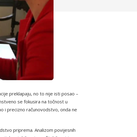
je preklapaju, no to nije isti posao –
stveno se fokusira na točnost u
čno i precizno računovodstvo, onda ne
vodstvo priprema. Analizom povijesnih